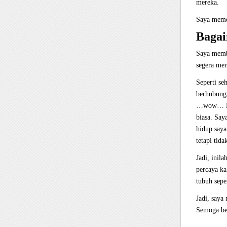
mereka.
Saya meme
Bagai
Saya membu
segera men
Seperti se
berhubunga
…wow… Kam
biasa. Say
hidup saya
tetapi tid
Jadi, inil
percaya k
tubuh seper
Jadi, saya
Semoga be