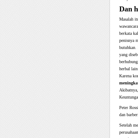
Dan h
Masalah it
wawancara 
berkata ka
penisnya m
butuhkan.
yang diseb
berhubung
herbal lai
Karena ko
meningkat
Akibatnya,
Keuntungan
Peter Ros
dan barber
Setelah me
perusahaan