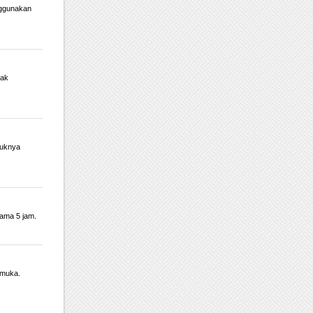
nggunakan
dak
duknya
lama 5 jam.
 muka.