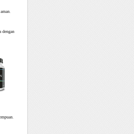
 aman.
a dengan
rempuan.