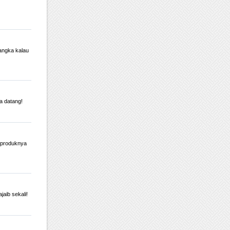
angka kalau
a datang!
a produknya
aib sekali!