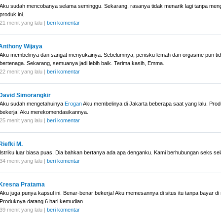
Aku sudah mencobanya selama seminggu. Sekarang, rasanya tidak menarik lagi tanpa me
produk ini.
21 menit yang lalu |
beri komentar
Anthony Wijaya
Aku membelinya dan sangat menyukainya. Sebelumnya, penisku lemah dan orgasme pun ti
bertenaga. Sekarang, semuanya jadi lebih baik. Terima kasih, Emma.
22 menit yang lalu |
beri komentar
David Simorangkir
Aku sudah mengetahuinya
Erogan
Aku membelinya di Jakarta beberapa saat yang lalu. Pro
bekerja! Aku merekomendasikannya.
25 menit yang lalu |
beri komentar
Riefki M.
Istriku luar biasa puas. Dia bahkan bertanya ada apa denganku. Kami berhubungan seks se
34 menit yang lalu |
beri komentar
Kresna Pratama
Aku juga punya kapsul ini. Benar-benar bekerja! Aku memesannya di situs itu tanpa bayar di
Produknya datang 6 hari kemudian.
39 menit yang lalu |
beri komentar