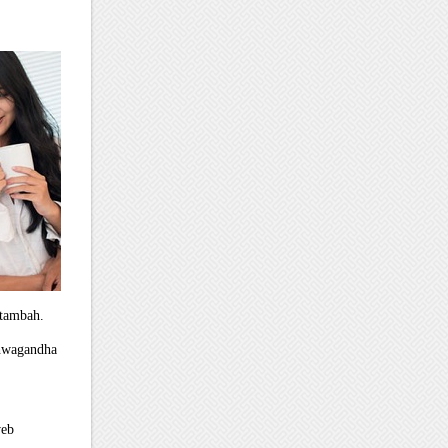
rtambah.
shwagandha
web