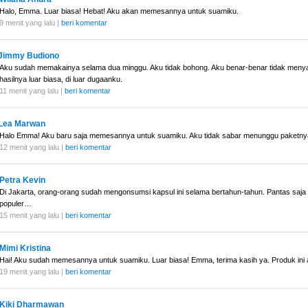
Halo, Emma. Luar biasa! Hebat! Aku akan memesannya untuk suamiku.
9 menit yang lalu |
beri komentar
Jimmy Budiono
Aku sudah memakainya selama dua minggu. Aku tidak bohong. Aku benar-benar tidak meny
hasilnya luar biasa, di luar dugaanku.
11 menit yang lalu |
beri komentar
Lea Marwan
Halo Emma! Aku baru saja memesannya untuk suamiku. Aku tidak sabar menunggu paketny
12 menit yang lalu |
beri komentar
Petra Kevin
Di Jakarta, orang-orang sudah mengonsumsi kapsul ini selama bertahun-tahun. Pantas saj
populer…
15 menit yang lalu |
beri komentar
Mimi Kristina
Hai! Aku sudah memesannya untuk suamiku. Luar biasa! Emma, terima kasih ya. Produk ini aj
19 menit yang lalu |
beri komentar
Kiki Dharmawan