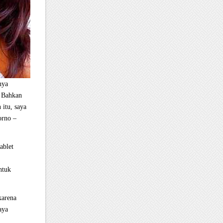
nya
? Bahkan
 itu, saya
orno –
ablet
ntuk
karena
aya