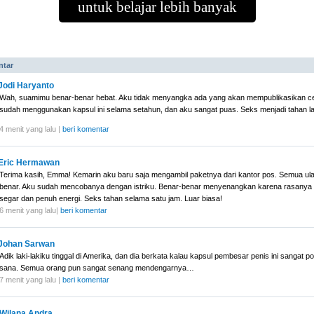
untuk belajar lebih banyak
ntar
Jodi Haryanto
Wah, suamimu benar-benar hebat. Aku tidak menyangka ada yang akan mempublikasikan ce
sudah menggunakan kapsul ini selama setahun, dan aku sangat puas. Seks menjadi tahan l
4 menit yang lalu |
beri komentar
Eric Hermawan
Terima kasih, Emma! Kemarin aku baru saja mengambil paketnya dari kantor pos. Semua u
benar. Aku sudah mencobanya dengan istriku. Benar-benar menyenangkan karena rasanya
segar dan penuh energi. Seks tahan selama satu jam. Luar biasa!
6 menit yang lalu|
beri komentar
Johan Sarwan
Adik laki-lakiku tinggal di Amerika, dan dia berkata kalau kapsul pembesar penis ini sangat po
sana. Semua orang pun sangat senang mendengarnya…
7 menit yang lalu |
beri komentar
Wilana Andra