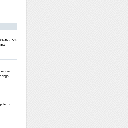
ritanya. Aku
ama.
lasanmu
 sangat
puler di