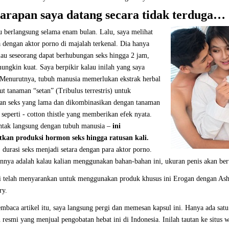
arapan saya datang secara tidak terduga…
u berlangsung selama enam bulan. Lalu, saya melihat
dengan aktor porno di majalah terkenal. Dia hanya
lau seseorang dapat berhubungan seks hingga 2 jam,
ungkin kuat. Saya berpikir kalau inilah yang saya
 Menurutnya, tubuh manusia memerlukan ekstrak herbal
ut tanaman “setan” (Tribulus terrestris) untuk
an seks yang lama dan dikombinasikan dengan tanaman
n seperti - cotton thistle yang memberikan efek nyata.
ntak langsung dengan tubuh manusia –
ini
kan produksi hormon seks hingga ratusan kali.
 durasi seks menjadi setara dengan para aktor porno.
nya adalah kalau kalian menggunakan bahan-bahan ini, ukuran penis akan be
si telah menyarankan untuk menggunakan produk khusus ini Erogan dengan A
ry.
mbaca artikel itu, saya langsung pergi dan memesan kapsul ini. Hanya ada satu
 resmi yang menjual pengobatan hebat ini di Indonesia. Inilah tautan ke situs 