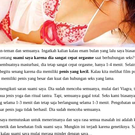
n-teman dan semuanya. Ingatkah kalian kalau enam bulan yang lalu saya biasa
tentang
suami saya karena dia sangat cepat orgasme
saat berhubungan seks
membuatnya masturbasi, dia tetap sangat cepat orgasme, hanya 1-4 menit. Selain
 begitu senang karena dia memiliki
penis yang kecil.
Kalau kita melihat film p
 memiliki penis yang besar dan kuat dan hubungan seks yang lama.
 mengikuti saran suami saya. Dia sudah mencoba semuanya, mulai dari Viagra, t
ua jenis yoga dan ritual tantra. Tapi, semuanya gagal total. Seks kami biasanya
g selama 1-3 menit dan tetap saja berlangsung selama 1-3 menit. Pengobatan u
r penis juga tidak berhasil. Dia sudah mencoba semuanya.
saya memutuskan untuk menerimanya dan saya rasa semua masalah ini adalah 
netik dan kesehatan fisik suami saya. Mungkin ini terjadi karena genetiknya. S
 kalau suami saya mulai merasa minder dengan saya…