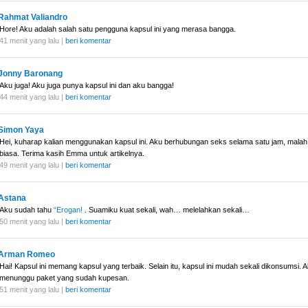
Rahmat Valiandro
Hore! Aku adalah salah satu pengguna kapsul ini yang merasa bangga.
41 menit yang lalu |
beri komentar
Jonny Baronang
Aku juga! Aku juga punya kapsul ini dan aku bangga!
44 menit yang lalu |
beri komentar
Simon Yaya
Hei, kuharap kalian menggunakan kapsul ini. Aku berhubungan seks selama satu jam, malah 
biasa. Terima kasih Emma untuk artikelnya.
49 menit yang lalu |
beri komentar
Astana
Aku sudah tahu
“Erogan!
. Suamiku kuat sekali, wah… melelahkan sekali…
50 menit yang lalu |
beri komentar
Arman Romeo
Hai! Kapsul ini memang kapsul yang terbaik. Selain itu, kapsul ini mudah sekali dikonsumsi. 
menunggu paket yang sudah kupesan.
51 menit yang lalu |
beri komentar