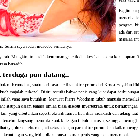
seks yang 
Begitu ban
mencoba be
penguat, hi
ada dari sa
masalah in
han. Suami saya sudah mencoba semuanya.
erah. Mungkin, ini sudah keturunan genetik dan kesehatan serta kemampuan fi
asa bersedih..
 terduga pun datang..
ulan. Kemudian, suatu hari saya meliihat aktor porno dari Korea Hey-Ran Rh
ebuah majalah terkenal. Disitu tertulis bahwa penis yang kuat dapat berhubunga
wa inilah yang saya butuhkan. Menurut Pierre Woodman tubuh manusia memerlu
tan: ataupun dalam bahasa ilmiah biasa disebut Invertebrata untuk berhubungan
 lain yang dibutuhkan seperti ekstrak lumut, hati ikan monkfish dan udang laut
han tersebut langsung memiliki kontak dengan tubuh manusia, sehingga meningk
ibatnya, durasi seks menjadi setara dengan para aktor porno. Jika kalian meng
an keuntungan yang lebih, diantaranya ukuran penis yang akan menambah.