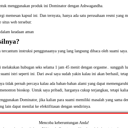
ntuk menggunakan produk ini
Dominator
dengan Ashwagandha.
ergi memesan kapsul ini. Dan ternyata, hanya ada satu perusahaan resmi yang m
e situs web tersebut:
 dalam keadaan aman
ilnya?
 tercantum instruksi penggunaanya yang lang langsung dibaca oleh suami saya.
i melakukan hubugan seks selama 1 jam 45 menit dengan orgasme.. sungguh lu
mi istri seperti ini. Dari awal saya sudah yakin kalau ini akan berhasil, tetapi
 saya tidak pernah percaya kalau ada bahan-bahan alami yang dapat memengaruhi 
menonton bioskop. Untuk saya pribadi, harganya cukup terjangkau, tetapi kalia
nggunakan Dominator, jika kalian para suami memiliki masalah yang sama de
g lain dapat menilai ke efektifitasan dengan sendirinya.
Mencoba keberuntungan Anda!