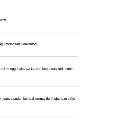
opuler…
 ragu memesan Dominator!
henti menggunakanya karena kepuasan istri nomor
semuanya sudah kembali normal dan hubungan seks