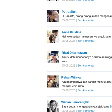
Petra Sigit
Di Jakarta, orang-orang sudah mengonsu
05.08.2026 |
Beri komentar
Anna Kristina
Hai! Aku sudah memesannya untuk suamiku
05.08.2026 |
Beri komentar
Rizal Dharmawan
Aku sudah mencobanya selama seminggu. 
satu
05.08.2026 |
Beri komentar
Rehan Wijaya
Aku membelinya dan sangat menyukainya
menjadi lebih lama..
05.08.2026 |
Beri komentar
Wildan Simorangkir
Saya sudah mengetahuinya sejak lama
D
05.08.2026 |
Beri komentar