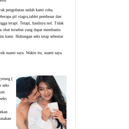
lama.
yak pengobatan sudah kami coba,
berapa pil viagra,tablet pembesar dan
ngga terapi. Tetapi, hasilnya nol. Tidak
tu obat tersebut yang dapat membantu
tim kami. Hubungan seks tetap sebentar
sik suami saya. Waktu itu, suami saya
iyeung (
n seks
kan
 seks
atkan
gunakan