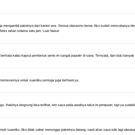
aja mengambil paketnya dari kantor pos. Semua ulasanmu benar. Aku sudah mencobanya de
Seks tahan selama satu jam. Luar biasa!
 dia berkata kalau kapsul pembesar penis ini sangat populer di sana. Ternyata, dari dulu ba
n memesannya untuk suamiku,semoga juga berhasil ya..
Haislnya langsung bisa terlihat, istri saya pada awalnya takut ini penipuan, tapi ya sudah
tuk suamiku. Aku tidak sabar menunggu paketnya datang, nanti akan saya tulis lagi ulasa