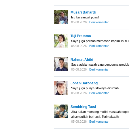
Musari Bahardi
Istriku sangat puas!
05.08.2026 |
Beri komentar
Tuji Pratama
Saya juga pernah memesan kapsul ini du
05.08.2026 |
Beri komentar
Rahmat Abibi
Saya adalah salah satu pengguna produk 
05.08.2026 |
Beri komentar
Johan Baronang
Saya juga punya stoknya dirumah
05.08.2026 |
Beri komentar
Sembiring Tutsi
Jika kalian memang meiliki masalah sepe
alhamdulilah berhasil, Terimakasih.
05.08.2026 |
Beri komentar