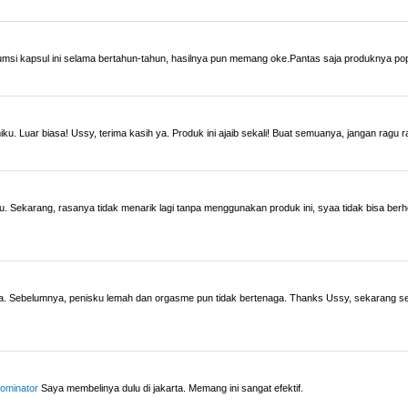
msi kapsul ini selama bertahun-tahun, hasilnya pun memang oke.Pantas saja produknya p
. Luar biasa! Ussy, terima kasih ya. Produk ini ajaib sekali! Buat semuanya, jangan ragu
Sekarang, rasanya tidak menarik lagi tanpa menggunakan produk ini, syaa tidak bisa ber
. Sebelumnya, penisku lemah dan orgasme pun tidak bertenaga. Thanks Ussy, sekarang 
ominator
Saya membelinya dulu di jakarta. Memang ini sangat efektif.