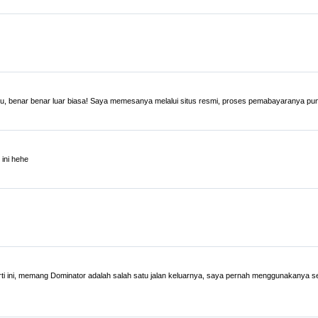
lu, benar benar luar biasa! Saya memesanya melalui situs resmi, proses pemabayaranya pu
ini hehe
rti ini, memang Dominator adalah salah satu jalan keluarnya, saya pernah menggunakanya s