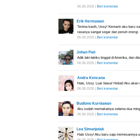
06.08.2026 |
Beri komentar
Erik Hermawan
Terima kasih, Ussy! Kemarin aku baru s
rasanya sangat segar dan penuh energi. 
06.08.2026 |
Beri komentar
Johan Pati
Adik laki-lakiku tinggal di Amerika, dan
06.08.2026 |
Beri komentar
Andra Kencana
Halo, Ussy. Luar biasa! Hebat! Aku aka
06.08.2026 |
Beri komentar
Budiono Kurniawan
Aku sudah memakainya selama dua minggu. 
06.08.2026 |
Beri komentar
Lea Simanjutak
Halo Ussy! Aku baru saja memesannya un
06.08.2026 |
Beri komentar