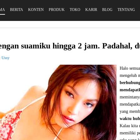
MA
BERITA
KONTEN
PRODUK
TOKO
KARIR
BLOG
TENTANG
ngan suamiku hingga 2 jam. Padahal, d
:
Ussy
Halo semua
mengeluh 
berhubunga
mendapat
memintanya
mendapatka
yang membu
waktu hub
Kalau kita 
memiliki p