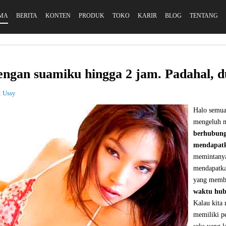
MA
BERITA
KONTEN
PRODUK
TOKO
KARIR
BLOG
TENTANG
ngan suamiku hingga 2 jam. Padahal, d
:
Ussy
Halo semua
mengeluh 
berhubunga
mendapat
memintanya
mendapatka
yang membu
waktu hub
Kalau kita 
memiliki p