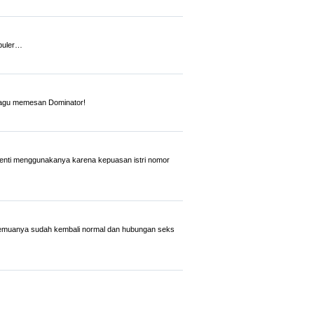
opuler…
 ragu memesan Dominator!
henti menggunakanya karena kepuasan istri nomor
semuanya sudah kembali normal dan hubungan seks