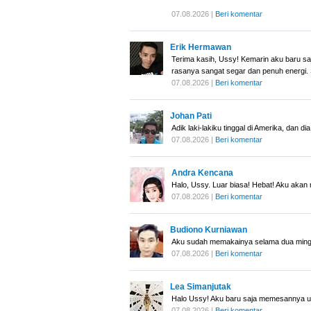
07.08.2026 |
Beri komentar
Erik Hermawan
Terima kasih, Ussy! Kemarin aku baru s
rasanya sangat segar dan penuh energi. 
07.08.2026 |
Beri komentar
Johan Pati
Adik laki-lakiku tinggal di Amerika, dan
07.08.2026 |
Beri komentar
Andra Kencana
Halo, Ussy. Luar biasa! Hebat! Aku aka
07.08.2026 |
Beri komentar
Budiono Kurniawan
Aku sudah memakainya selama dua minggu. 
07.08.2026 |
Beri komentar
Lea Simanjutak
Halo Ussy! Aku baru saja memesannya un
07.08.2026 |
Beri komentar