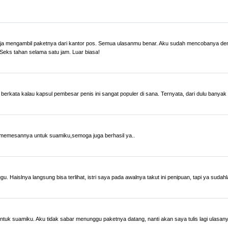
aja mengambil paketnya dari kantor pos. Semua ulasanmu benar. Aku sudah mencobanya de
Seks tahan selama satu jam. Luar biasa!
 dia berkata kalau kapsul pembesar penis ini sangat populer di sana. Ternyata, dari dulu ba
n memesannya untuk suamiku,semoga juga berhasil ya..
Haislnya langsung bisa terlihat, istri saya pada awalnya takut ini penipuan, tapi ya sudah
tuk suamiku. Aku tidak sabar menunggu paketnya datang, nanti akan saya tulis lagi ulasa