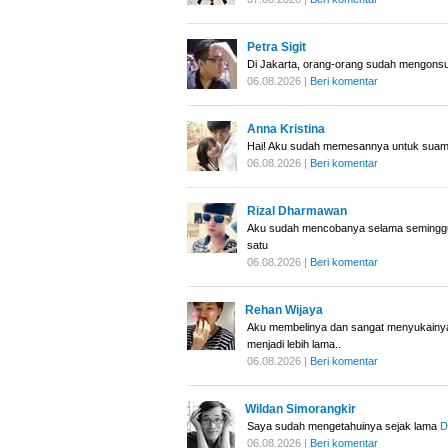
Petra Sigit
Di Jakarta, orang-orang sudah mengonsu
06.08.2026 |
Beri komentar
Anna Kristina
Hai! Aku sudah memesannya untuk suamiku
06.08.2026 |
Beri komentar
Rizal Dharmawan
Aku sudah mencobanya selama seminggu. 
satu
06.08.2026 |
Beri komentar
Rehan Wijaya
Aku membelinya dan sangat menyukainya
menjadi lebih lama..
06.08.2026 |
Beri komentar
Wildan Simorangkir
Saya sudah mengetahuinya sejak lama
D
06.08.2026 |
Beri komentar