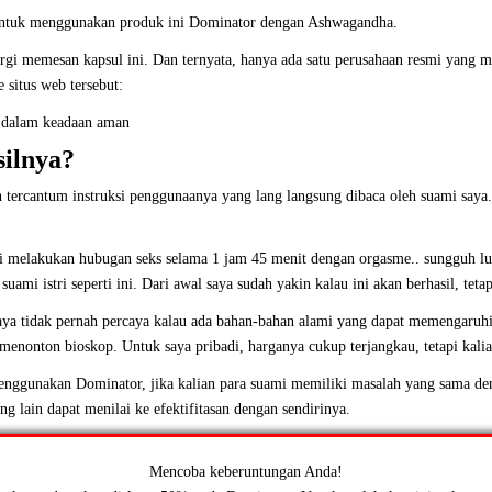
ntuk menggunakan produk ini
Dominator
dengan Ashwagandha.
ergi memesan kapsul ini. Dan ternyata, hanya ada satu perusahaan resmi yang m
e situs web tersebut:
 dalam keadaan aman
ilnya?
 tercantum instruksi penggunaanya yang lang langsung dibaca oleh suami saya.
i melakukan hubugan seks selama 1 jam 45 menit dengan orgasme.. sungguh lu
mi istri seperti ini. Dari awal saya sudah yakin kalau ini akan berhasil, tetapi
 saya tidak pernah percaya kalau ada bahan-bahan alami yang dapat memengaruhi 
menonton bioskop. Untuk saya pribadi, harganya cukup terjangkau, tetapi kalia
nggunakan Dominator, jika kalian para suami memiliki masalah yang sama de
g lain dapat menilai ke efektifitasan dengan sendirinya.
Mencoba keberuntungan Anda!