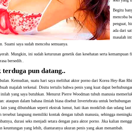
seks yang 
Begitu ban
mencoba be
penguat, hi
ada dari sa
masalah in
han. Suami saya sudah mencoba semuanya.
erah. Mungkin, ini sudah keturunan genetik dan kesehatan serta kemampuan fi
asa bersedih..
 terduga pun datang..
ulan. Kemudian, suatu hari saya meliihat aktor porno dari Korea Hey-Ran Rh
ebuah majalah terkenal. Disitu tertulis bahwa penis yang kuat dapat berhubunga
wa inilah yang saya butuhkan. Menurut Pierre Woodman tubuh manusia memerlu
tan: ataupun dalam bahasa ilmiah biasa disebut Invertebrata untuk berhubungan
 lain yang dibutuhkan seperti ekstrak lumut, hati ikan monkfish dan udang laut
han tersebut langsung memiliki kontak dengan tubuh manusia, sehingga meningk
ibatnya, durasi seks menjadi setara dengan para aktor porno. Jika kalian meng
an keuntungan yang lebih, diantaranya ukuran penis yang akan menambah.