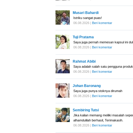
Musari Bahardi
Istriku sangat puas!
06.08.2026 |
Beri komentar
Tuji Pratama
Saya juga pernah memesan kapsul ini du
06.08.2026 |
Beri komentar
Rahmat Abibi
Saya adalah salah satu pengguna produk 
06.08.2026 |
Beri komentar
Johan Baronang
Saya juga punya stoknya dirumah
06.08.2026 |
Beri komentar
Sembiring Tutsi
Jika kalian memang meiliki masalah sepe
alhamdulilah berhasil, Terimakasih.
06.08.2026 |
Beri komentar