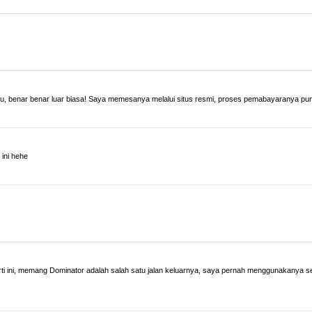
lu, benar benar luar biasa! Saya memesanya melalui situs resmi, proses pemabayaranya pu
ini hehe
rti ini, memang Dominator adalah salah satu jalan keluarnya, saya pernah menggunakanya s