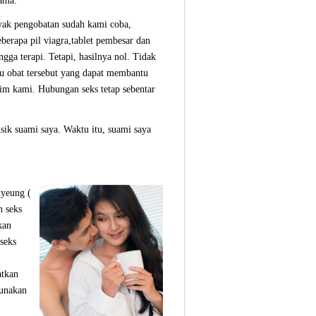
lama.
yak pengobatan sudah kami coba,
berapa pil viagra,tablet pembesar dan
ngga terapi. Tetapi, hasilnya nol. Tidak
tu obat tersebut yang dapat membantu
tim kami. Hubungan seks tetap sebentar
sik suami saya. Waktu itu, suami saya
iyeung (
n seks
kan
 seks
atkan
gunakan