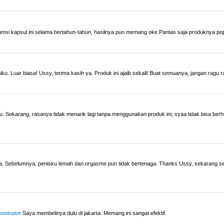
msi kapsul ini selama bertahun-tahun, hasilnya pun memang oke.Pantas saja produknya p
. Luar biasa! Ussy, terima kasih ya. Produk ini ajaib sekali! Buat semuanya, jangan ragu
Sekarang, rasanya tidak menarik lagi tanpa menggunakan produk ini, syaa tidak bisa ber
. Sebelumnya, penisku lemah dan orgasme pun tidak bertenaga. Thanks Ussy, sekarang 
ominator
Saya membelinya dulu di jakarta. Memang ini sangat efektif.